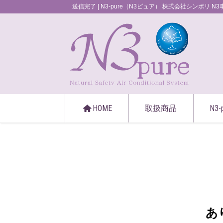
送信完了 | N3-pure（N3ピュア） 株式会社シンボリ N
HOME
取扱商品
N3
あ