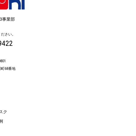
3事業部
ください。
9422
801
町68番地
は
スク
例